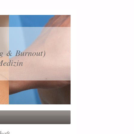
ng & Burnout)
Medizin
haft